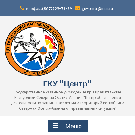
Перейти
к
тел/факс (8672) 25-73-39
gu-centr@mail.ru
содержимому
ГКУ "Центр"
Государственное казённое учреждение при Правительстве
Республики Северная Осетия-Алания "Центр обеспечения
деятельности по защите населения и территорий Республики
Северная Осетия-Алания от чрезвычайных ситуаций"
Меню