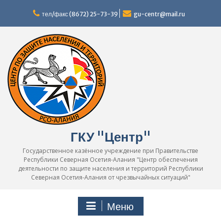
Перейти
к
тел/факс (8672) 25-73-39
gu-centr@mail.ru
содержимому
ГКУ "Центр"
Государственное казённое учреждение при Правительстве
Республики Северная Осетия-Алания "Центр обеспечения
деятельности по защите населения и территорий Республики
Северная Осетия-Алания от чрезвычайных ситуаций"
Меню