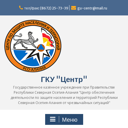
Перейти
к
тел/факс (8672) 25-73-39
gu-centr@mail.ru
содержимому
ГКУ "Центр"
Государственное казённое учреждение при Правительстве
Республики Северная Осетия-Алания "Центр обеспечения
деятельности по защите населения и территорий Республики
Северная Осетия-Алания от чрезвычайных ситуаций"
Меню