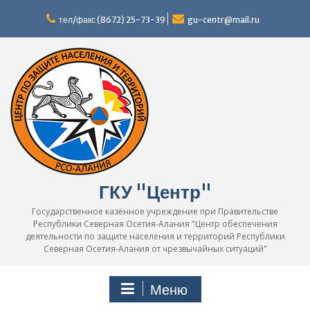
Перейти
к
тел/факс (8672) 25-73-39
gu-centr@mail.ru
содержимому
ГКУ "Центр"
Государственное казённое учреждение при Правительстве
Республики Северная Осетия-Алания "Центр обеспечения
деятельности по защите населения и территорий Республики
Северная Осетия-Алания от чрезвычайных ситуаций"
Меню