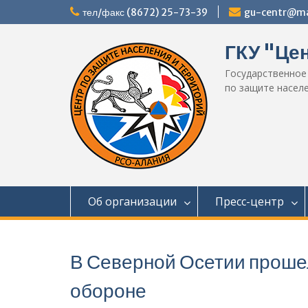
Перейти
тел/факс (8672) 25-73-39
gu-centr@mai
к
содержимому
ГКУ "Це
Государственное
по защите насел
Об организации
Пресс-центр
В Северной Осетии проше
обороне