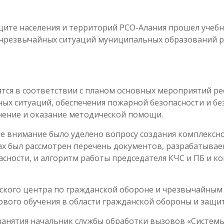
щите населения и территорий РСО-Алания прошел учеб
чрезвычайных ситуаций муниципальных образований ре
тся в соответствии с планом основных мероприятий ре
х ситуаций, обеспечения пожарной безопасности и бе
чение и оказание методической помощи.
ое внимание было уделено вопросу создания комплексн
рах был рассмотрен перечень документов, разрабатыв
сности, и алгоритм работы председателя КЧС и ПБ и ко
ского центра по гражданской обороне и чрезвычайным
вого обучения в области гражданской обороны и защит
занятия начальник службы обработки вызовов «Систем