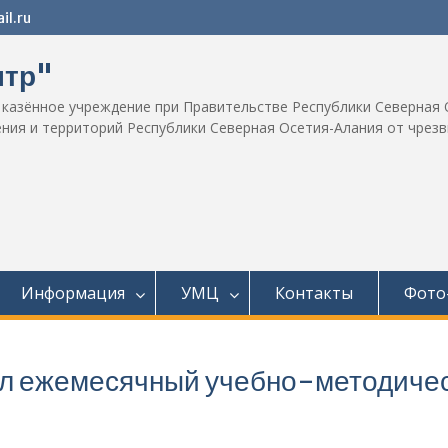
l.ru
нтр"
 казённое учреждение при Правительстве Республики Северная 
ения и территорий Республики Северная Осетия-Алания от чрез
Информация
УМЦ
Контакты
Фото
л ежемесячный учебно-методичес