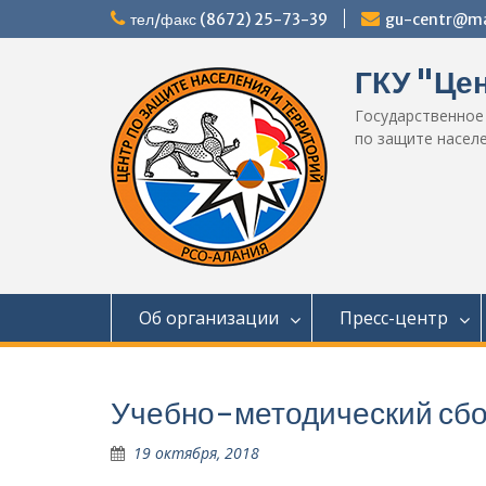
Перейти
тел/факс (8672) 25-73-39
gu-centr@mai
к
содержимому
ГКУ "Це
Государственное
по защите насел
Об организации
Пресс-центр
Учебно-методический сб
19 октября, 2018