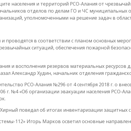
ащите населения и территорий РСО-Алания от чрезвыча
ачальников отделов по делам ГО и ЧС муниципальных 
анизаций, уполномоченными на решение задач в област
и проводятся в соответствии с планом основных мероп
резвычайных ситуаций, обеспечения пожарной безопасн
вания и восполнения резервов материальных ресурсов 
казал Александр Худин, начальник отделения гражданск
тельство РСО-Алания №296 от 4 сентября 2018 г. о вне
006 г. №4 «Об организации эвакуации населения РСО-Ал
юк.
 Хирный поведал об итогах инвентаризации защитных с
стемы-112» Игорь Марков осветил основные направлен