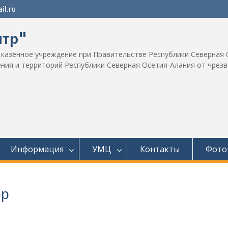
l.ru
нтр"
 казённое учреждение при Правительстве Республики Северная 
ения и территорий Республики Северная Осетия-Алания от чрез
Информация
УМЦ
Контакты
Фото
ор