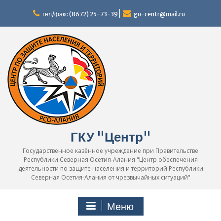
Перейти
к
тел/факс (8672) 25-73-39
gu-centr@mail.ru
содержимому
ГКУ "Центр"
Государственное казённое учреждение при Правительстве
Республики Северная Осетия-Алания "Центр обеспечения
деятельности по защите населения и территорий Республики
Северная Осетия-Алания от чрезвычайных ситуаций"
Меню