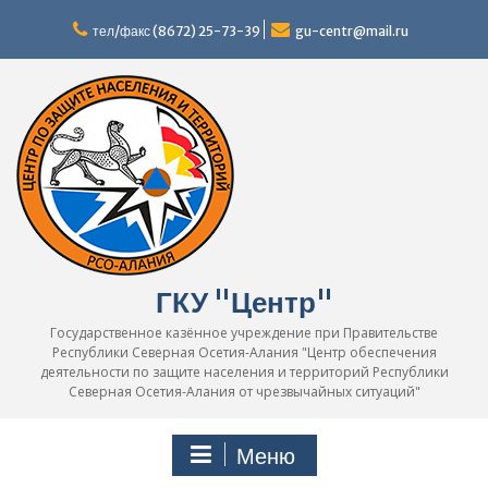
Перейти
к
тел/факс (8672) 25-73-39
gu-centr@mail.ru
содержимому
ГКУ "Центр"
Государственное казённое учреждение при Правительстве
Республики Северная Осетия-Алания "Центр обеспечения
деятельности по защите населения и территорий Республики
Северная Осетия-Алания от чрезвычайных ситуаций"
Меню